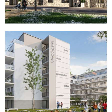
„StudyAparts“, Berlin