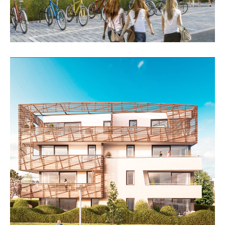
„Verve“, Frankfurt/Main