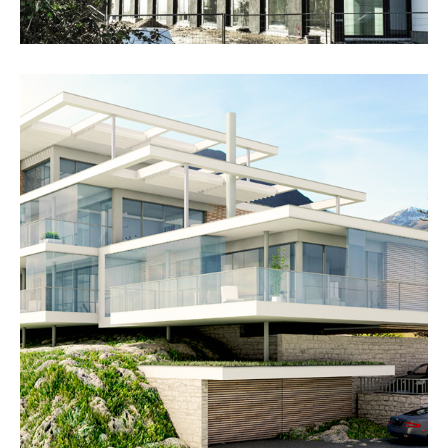
„Sonnenlodge“, Kitzbühel